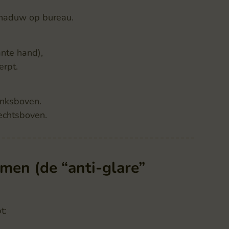
schaduw op bureau.
ante hand),
erpt.
linksboven.
rechtsboven.
men (de “anti-glare”
t: