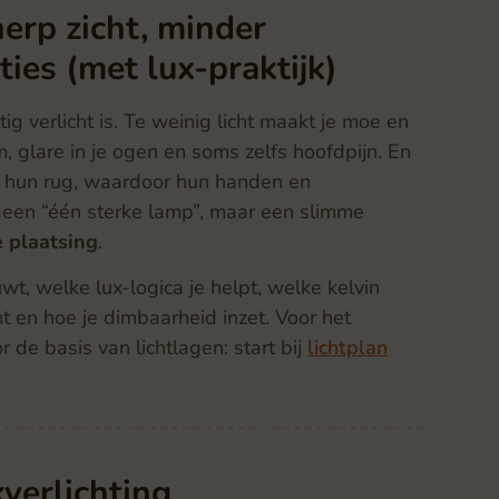
herp zicht, minder
ies (met lux-praktijk)
g verlicht is. Te weinig licht maakt je moe en
rm, glare in je ogen en soms zelfs hoofdpijn. En
 hun rug, waardoor hun handen en
geen “één sterke lamp”, maar een slimme
je plaatsing
.
wt, welke lux-logica je helpt, welke kelvin
mt en hoe je dimbaarheid inzet. Voor het
or de basis van lichtlagen: start bij
lichtplan
verlichting